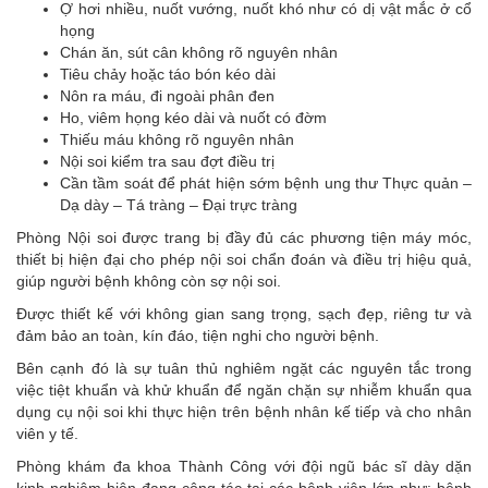
Ợ hơi nhiều, nuốt vướng, nuốt khó như có dị vật mắc ở cổ
họng
Chán ăn, sút cân không rõ nguyên nhân
Tiêu chảy hoặc táo bón kéo dài
Nôn ra máu, đi ngoài phân đen
Ho, viêm họng kéo dài và nuốt có đờm
Thiếu máu không rõ nguyên nhân
Nội soi kiểm tra sau đợt điều trị
Cần tầm soát để phát hiện sớm bệnh ung thư Thực quản –
Dạ dày – Tá tràng – Đại trực tràng
Phòng Nội soi được trang bị đầy đủ các phương tiện máy móc,
thiết bị hiện đại cho phép nội soi chẩn đoán và điều trị hiệu quả,
giúp người bệnh không còn sợ nội soi.
Được thiết kế với không gian sang trọng, sạch đẹp, riêng tư và
đảm bảo an toàn, kín đáo, tiện nghi cho người bệnh.
Bên cạnh đó là sự tuân thủ nghiêm ngặt các nguyên tắc trong
việc tiệt khuẩn và khử khuẩn để ngăn chặn sự nhiễm khuẩn qua
dụng cụ nội soi khi thực hiện trên bệnh nhân kế tiếp và cho nhân
viên y tế.
Phòng khám đa khoa Thành Công với đội ngũ bác sĩ dày dặn