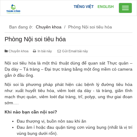
TIẾNG VIỆT
ENGLISH
Toggl
naviga
Bạn đang ở:
Chuyên khoa
/
Phòng Nội soi tiêu hóa
Phòng Nội soi tiêu hóa
Chuyên khoa
In bài này
Gửi Email bài này
Nội soi tiêu hóa là một thủ thuật dùng để quan sát Thực quản –
Dạ dày – Tá tràng – Đại trực tràng bằng một ống mềm có camera
gắn ở đầu ống.
Nội soi là phương pháp phát hiện các bệnh lý đường tiêu hóa
như: xuất huyết tiêu hóa, viêm loét dạ dày - tá tràng, giãn tĩnh
mạch thực quản, viêm loét đại tràng, trĩ, polyp, ung thư giai đoạn
sớm….
Khi nào bạn cần nội soi?
Đau thượng vị, buồn nôn sau khi ăn
Đau âm ỉ hoặc đau quặn từng cơn vùng bụng (nhất là vị trí
vùng bụng dưới rốn).