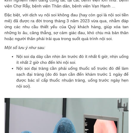
kinh nghiệm hiện đang công tác tại các bệnh viện lớn như: bệnh
viện Chợ Rẫy, bệnh viện Thân dân, bệnh viện Vạn Hạnh ...
Đặc biệt, với dịch vụ nội soi không đau (hay còn gọi là nội soi tiền
mê) đã được ra đời trong tháng 3 năm 2023 vừa qua, nhằm đáp
ứng các nhu cầu thiết yếu của Quý khách hàng, giúp xóa tan
những lo âu, căng thẳng, sợ cảm giác đau, khó chịu mà bản thân
hoặc người thân phải trải qua trong suốt quá trình nội soi.
Một số lưu ý như sau:
Nội soi dạ dày cần nhịn ăn trước đó ít nhất 6 giờ, nhịn uống
ít nhất 2 giờ cho đến khi nội soi.
Nội soi đại tràng cần phải uống thuốc sổ trước đó để làm
sạch đại tràng (do đó bạn cần đến khám trước 1 ngày để
được bác sĩ cấp thuốc nhuận tràng, uống trước ngày hẹn
nội soi).