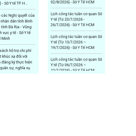
02/8/2026) - Sở Y Tế HCM
 - Sở Y tế TP. H...
Lịch công tác tuần cơ quan Sở
ỏ các Nghị quyết của
Y tế (Từ 20/7/2026 -
 nhân dân tỉnh Bình
26/7/2026) - Sở Y Tế HCM
tỉnh Bà Rịa - Vũng
h vực y tế - Sở Y tế
Lịch công tác tuần cơ quan Sở
í Minh
Y tế (Từ 13/7/2026 –
19/7/2026) - Sở Y Tế HCM
sách hỗ trợ chi phí
ật khúc xạ đối với
Lịch công tác tuần cơ quan Sở
 đăng ký thực hiện
Y tế (Từ 06/7/2026 –
quân sự, nghĩa vụ
12/7/2026) - Sở Y Tế HCM
 công an nhân dân -
P. Hồ Chí Minh
Lịch công tác tuần cơ quan Sở
Y tế (Từ 29/6/2026 –
 về chính sách khen
05/7/2026) - Sở Y Tế HCM
ỗ trợ đối với tập thể,
hực hiện tốt công
Lịch công tác tuần cơ quan Sở
ố trên địa bàn Thành
Y tế (Từ 22/6/2026 –
í Minh. - Sở Y tế TP.
28/6/2026) - Sở Y Tế HCM
inh
Lịch công tác tuần cơ quan Sở
Nghị quyết số
Y tế (Từ 15/6/2026 –