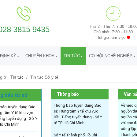
Thứ 2 - Thứ 7: 7:30 - 18:0
028 3815 9435
Chủ nhật: 7:30 - 11:30
Hết giờ làm việc
ĐỊNH KỲ
CHUYÊN KHOA
TIN TỨC
CƠ HỘI NGHỀ NGHIỆP
g ở:
Tin tức
/
Tin tức Sở y tế
Thông báo
Văn b
g báo từ sở
Thông báo tuyển dụng Bác
Về việc qu
báo tuyển dụng Bác
sĩ: Trung tâm Y tế khu vực
nguồn thu
ng tâm Y tế khu vực
Dầu Tiếng tuyển dụng - Sở Y
nguồn cải
ếng tuyển dụng - Sở Y
tế TP. Hồ Chí Minh
với các đ
Hồ Chí Minh
công lập 
Thành ph
Sở Y tế Thành phố Hồ Chí