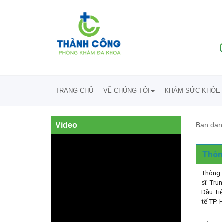
TRANG CHỦ
VỀ CHÚNG TÔI
KHÁM SỨC KHỎE 
Video
Bạn đan
Thôn
Thông 
sĩ: Tru
Dầu Ti
tế TP. 