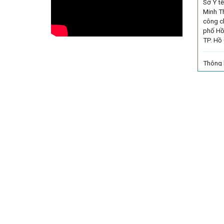
Sở Y t
Minh T
công c
phố Hồ 
TP. Hồ 
Thông b
kiến dự
định ch
phí kh
cho ng
nhân t
quyết 
dân Thà
Lịch ti
của Giá
năm 202
Chí Mi
Trung 
Bàng t
- Sở Y 