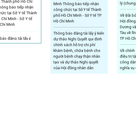
ế Thành phố Hồ Chí
lý (chung)
Minh Thông báo tiếp nhận
hông báo tiếp nhận
công chức tại Sở Y tế Thành
hức tại Sở Y tế Thành
phố Hồ Chí Minh - Sở Y tế TP.
Về Bãi b
Chí Minh - Sở Y tế
Hồ Chí Minh
Hội đồng
Chí Minh
Dương và 
Tàu về lĩn
Thông báo đăng tải lấy ý kiến
áo đăng tải lấy ý
TP. Hồ Ch
dự thảo Nghị Quyết qui định
 thảo Nghị Quyết qui
chính sách hỗ trợ chi phí
ính sách hỗ trợ chi
khám bệnh, chữa bệnh cho
Về chính 
ám bệnh, chữa bệnh
người bệnh chạy thận nhân
điều trị t
ười bệnh chạy thận
tạo và dự thảo Nghị quyết
công dân
ạo và dự thảo Nghị
của Hội đồng nhân dân
nghĩa vụ 
của Hội đồng nhân
Thành phố quy ...
tham gia
nh phố quy ...
Sở Y tế T
Lịch tiếp công dân định kỳ
của Giám đốc Sở Y tế Quý III
Quy định
ếp công dân định kỳ
năm 2026 - Sở Y tế TP. Hồ Chí
thưởng, h
m đốc Sở Y tế Quý III
Minh
cá nhân t
6 - Sở Y tế TP. Hồ
tác dân s
nh
phố Hồ Ch
Trung tâm Y tế Khu vực Bàu
Hồ Chí M
Bàng thông báo tuyển dụng -
tâm Y tế Khu vực Bàu
Sở Y tế TP. Hồ Chí Minh
hông báo tuyển dụng
Áp dụng 
tế TP. Hồ Chí Minh