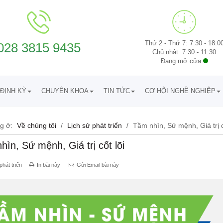
Thứ 2 - Thứ 7: 7:30 - 18:0
028 3815 9435
Chủ nhật: 7:30 - 11:30
Đang mở cửa
ĐỊNH KỲ
CHUYÊN KHOA
TIN TỨC
CƠ HỘI NGHỀ NGHIỆP
g ở:
Về chúng tôi
/
Lịch sử phát triển
/
Tầm nhìn, Sứ mệnh, Giá trị c
ìn, Sứ mệnh, Giá trị cốt lõi
phát triển
In bài này
Gửi Email bài này