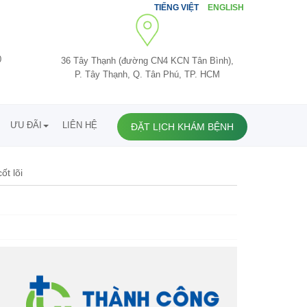
TIẾNG VIỆT
ENGLISH
0
36 Tây Thạnh (đường CN4 KCN Tân Bình),
P. Tây Thạnh, Q. Tân Phú, TP. HCM
ƯU ĐÃI
LIÊN HỆ
ĐẶT LỊCH KHÁM BỆNH
ốt lõi