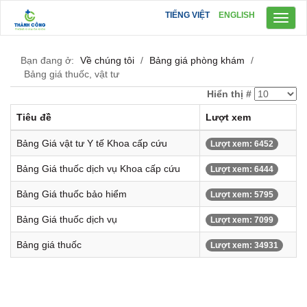
TIẾNG VIỆT
ENGLISH
Toggl
naviga
Bạn đang ở:
Về chúng tôi
/
Bảng giá phòng khám
/
Bảng giá thuốc, vật tư
Hiển thị #
Tiêu đề
Lượt xem
Bảng Giá vật tư Y tế Khoa cấp cứu
Lượt xem: 6452
Bảng Giá thuốc dịch vụ Khoa cấp cứu
Lượt xem: 6444
Bảng Giá thuốc bảo hiểm
Lượt xem: 5795
Bảng Giá thuốc dịch vụ
Lượt xem: 7099
Bảng giá thuốc
Lượt xem: 34931