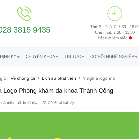
Thứ 2 - Thứ 7: 7:30 - 18:0
028 3815 9435
Chủ nhật: 7:30 - 11:30
Hết giờ làm việc
ĐỊNH KỲ
CHUYÊN KHOA
TIN TỨC
CƠ HỘI NGHỀ NGHIỆP
g ở:
Về chúng tôi
/
Lịch sử phát triển
/
Ý nghĩa logo mới
a Logo Phòng khám đa khoa Thành Công
phát triển
In bài này
Gửi Email bài này