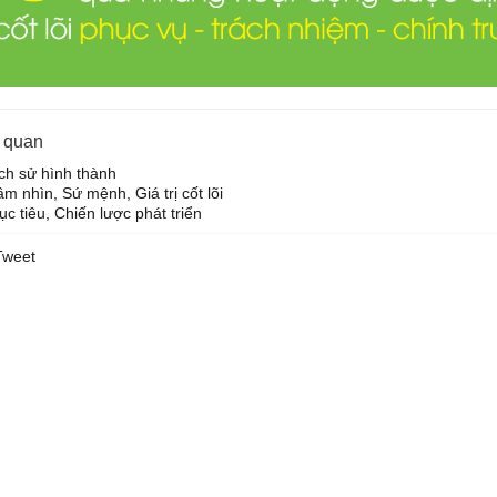
n quan
ch sử hình thành
m nhìn, Sứ mệnh, Giá trị cốt lõi
c tiêu, Chiến lược phát triển
Tweet