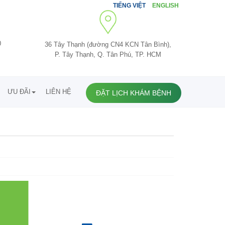
TIẾNG VIỆT
ENGLISH
0
36 Tây Thạnh (đường CN4 KCN Tân Bình),
P. Tây Thạnh, Q. Tân Phú, TP. HCM
ƯU ĐÃI
LIÊN HỆ
ĐẶT LỊCH KHÁM BỆNH