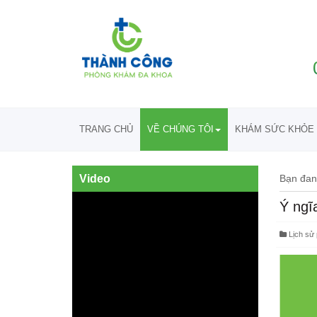
TRANG CHỦ
VỀ CHÚNG TÔI
KHÁM SỨC KHỎE 
Video
Bạn đan
Ý ngĩ
Lịch sử 