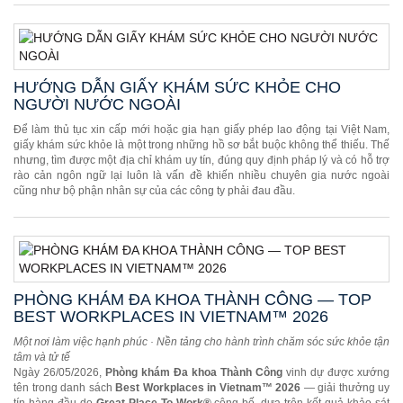
HƯỚNG DẪN GIẤY KHÁM SỨC KHỎE CHO
NGƯỜI NƯỚC NGOÀI
Để làm thủ tục xin cấp mới hoặc gia hạn giấy phép lao động tại Việt Nam,
giấy khám sức khỏe là một trong những hồ sơ bắt buộc không thể thiếu. Thế
nhưng, tìm được một địa chỉ khám uy tín, đúng quy định pháp lý và có hỗ trợ
rào cản ngôn ngữ lại luôn là vấn đề khiến nhiều chuyên gia nước ngoài
cũng như bộ phận nhân sự của các công ty phải đau đầu.
PHÒNG KHÁM ĐA KHOA THÀNH CÔNG — TOP
BEST WORKPLACES IN VIETNAM™ 2026
Một nơi làm việc hạnh phúc · Nền tảng cho hành trình chăm sóc sức khỏe tận
tâm và tử tế
Ngày 26/05/2026,
Phòng khám Đa khoa Thành Công
vinh dự được xướng
tên trong danh sách
Best Workplaces in Vietnam™ 2026
— giải thưởng uy