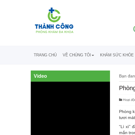
TRANG CHỦ
VỀ CHÚNG TÔI
KHÁM SỨC KHỎE 
Video
Bạn đan
Phòng
Hoạt độ
Phòng k
tươi mát
“Lì xì”
mắn tro