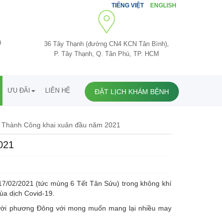
TIẾNG VIỆT
ENGLISH
0
36 Tây Thạnh (đường CN4 KCN Tân Bình),
P. Tây Thạnh, Q. Tân Phú, TP. HCM
ƯU ĐÃI
LIÊN HỆ
ĐẶT LỊCH KHÁM BỆNH
 Thành Công khai xuân đầu năm 2021
021
17/02/2021 (tức mùng 6 Tết Tân Sửu) trong không khí
ùa dịch Covid-19.
người phương Đông với mong muốn mang lại nhiều may