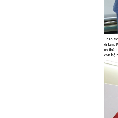
Theo th
đi làm. 
cả thành
cán bộ 