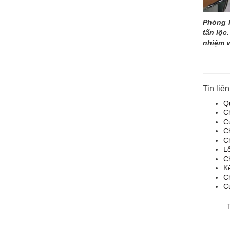
Phòng k
tấn lộc
nhiệm v
Tin liê
Qu
C
Cu
Ch
Ch
L
C
Kế
C
Cu