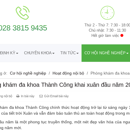
Thứ 2 - Thứ 7: 7:30 - 18:0
028 3815 9435
Chủ nhật: 7:30 - 11:30
Hết giờ làm việc
ĐỊNH KỲ
CHUYÊN KHOA
TIN TỨC
CƠ HỘI NGHỀ NGHIỆP
g ở:
Cơ hội nghề nghiệp
/
Hoạt động nội bộ
/
Phòng khám đa khoa
 khám đa khoa Thành Công khai xuân đầu năm 2
ng nội bộ
In bài này
Gửi Email bài này
hám đa khoa Thành Công chính thức hoạt động trở lại từ sáng ngày 
 của tiết trời Xuân và vẫn đảm bảo tuân thủ an toàn hoạt động trong m
 đầu năm là một phong tục truyền thống, một nét đẹp văn hóa của 
ng năm mới.