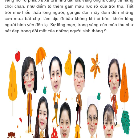
vàng nở rộ phía xa xa tựa như dải lụa vàng óng ả cùng tia nắng
chói chan, như điểm tô thêm gam màu rực rỡ của trời thu. Tiết
trời như hiểu thấu lòng người, gọi gió đón mây đem đến những
cơn mưa bất chợt làm dịu đi bầu không khí oi bức, khiến lòng
người bình yên đến lạ. Sự lãng mạn, trong sáng của mùa thu như
nét đẹp trong đôi mắt của những người sinh tháng 9.