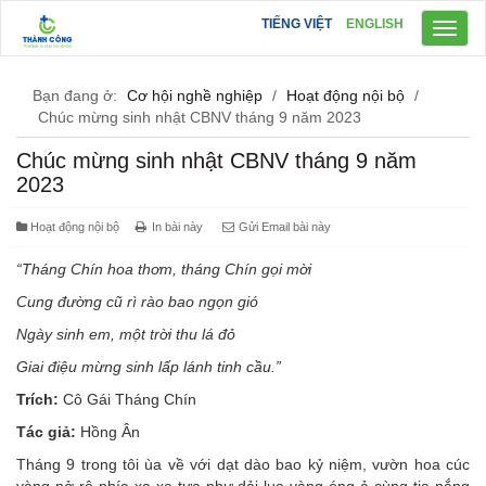
TIẾNG VIỆT
ENGLISH
Toggl
naviga
Bạn đang ở:
Cơ hội nghề nghiệp
/
Hoạt động nội bộ
/
Chúc mừng sinh nhật CBNV tháng 9 năm 2023
Chúc mừng sinh nhật CBNV tháng 9 năm
2023
Hoạt động nội bộ
In bài này
Gửi Email bài này
“Tháng Chín hoa thơm, tháng Chín gọi mời
Cung đường cũ rì rào bao ngọn gió
Ngày sinh em, một trời thu lá đỏ
Giai điệu mừng sinh lấp lánh tinh cầu.”
Trích:
Cô Gái Tháng Chín
Tác giả:
Hồng Ân
Tháng 9 trong tôi ùa về với dạt dào bao kỷ niệm, vườn hoa cúc