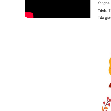
Ở ngoài 
Trích:
Tr
Tác giả