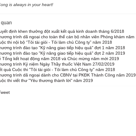
ng is always in your heart!
n quan
yết định khen thưởng đột xuất kết quả kinh doanh tháng 6/2018
hương trình dã ngoại cho toàn thể cán bộ nhân viên Phòng khám năm
ộc thi nội bộ “Tôi tài giỏi - Tôi làm chủ Công ty” năm 2018
ương trình đào tạo "Kỹ năng giao tiếp hiệu quả" đợt 1 năm 2018
ương trình đào tạo "Kỹ năng giao tiếp hiệu quả" đợt 2 năm 2019
ễ Tổng kết hoạt động năm 2018 và Chúc mừng năm mới 2019
hương trình Kỷ niệm Ngày Thầy thuốc Việt Nam 27/02/2019
t quả Cuộc thi "Tôi tài giỏi - Tôi làm chủ Công ty" năm 2018
hương trình dã ngoại dành cho CBNV tại PKĐK Thành Công năm 2019
ộc thi viết thư "Yêu thương thành lời" năm 2019
Tweet