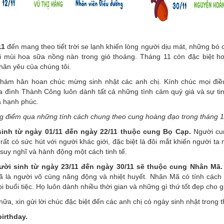
11
đến mang theo tiết trời se lạnh khiến lòng người dịu mát, những b
i mùi hoa sữa nồng nàn trong gió thoảng. Tháng 11 còn đặc biệt h
hân yêu của chúng tôi.
hám hân hoan chúc mừng sinh nhật các anh chị. Kính chúc mọi điều
a đình Thành Công luôn dành tất cả những tình cảm quý giá và sự tin
à hạnh phúc.
g điểm qua những tính cách chung theo cung hoàng đạo trong tháng 
inh từ ngày 01/11 đến ngày 22/11 thuộc cung Bọ Cạp.
Người cun
rất có sức hút với người khác giới, đặc biệt là đôi mắt khiến người ta
suy nghĩ và hành động một cách tinh tế.
ời sinh từ ngày 23/11 đến ngày 30/11 sẽ thuộc cung Nhân Mã.
 là người vô cùng năng động và nhiệt huyết. Nhân Mã có tính cách 
i buổi tiệc. Họ luôn dành nhiều thời gian và những gì thứ tốt đẹp cho 
nữa, xin gửi lời chúc đặc biệt đến các anh chị có ngày sinh nhật trong 
irthday.