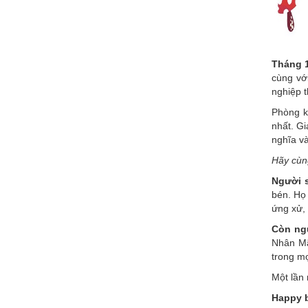
Tháng 
cùng vớ
nghiệp t
Phòng k
nhất. Gi
nghĩa v
Hãy cùn
Người s
bén. Họ 
ứng xử, 
Còn ngư
Nhân Mã
trong mọ
Một lần 
Happy b