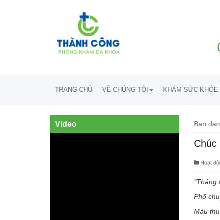
TRANG CHỦ
VỀ CHÚNG TÔI
KHÁM SỨC KHỎE 
Video
Bạn đan
Chúc 
Hoạt độ
"Tháng m
Phố chu
Màu thu 