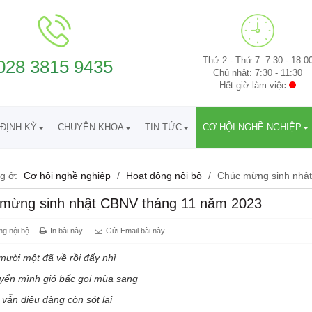
Thứ 2 - Thứ 7: 7:30 - 18:0
028 3815 9435
Chủ nhật: 7:30 - 11:30
Hết giờ làm việc
ĐỊNH KỲ
CHUYÊN KHOA
TIN TỨC
CƠ HỘI NGHỀ NGHIỆP
g ở:
Cơ hội nghề nghiệp
/
Hoạt động nội bộ
/
Chúc mừng sinh nhậ
mừng sinh nhật CBNV tháng 11 năm 2023
ng nội bộ
In bài này
Gửi Email bài này
ười một đã về rồi đấy nhỉ
yển mình gió bấc gọi mùa sang
vẫn điệu đàng còn sót lại