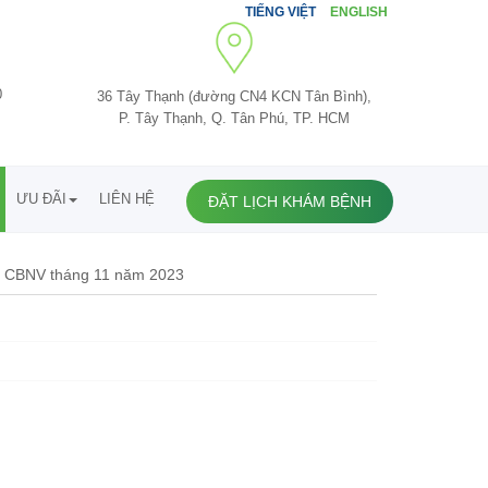
TIẾNG VIỆT
ENGLISH
0
36 Tây Thạnh (đường CN4 KCN Tân Bình),
P. Tây Thạnh, Q. Tân Phú, TP. HCM
ƯU ĐÃI
LIÊN HỆ
ĐẶT LỊCH KHÁM BỆNH
t CBNV tháng 11 năm 2023