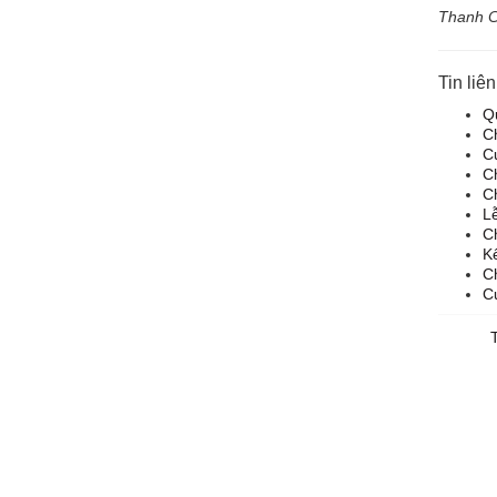
Thanh Co
Tin liê
Qu
C
Cu
Ch
Ch
L
C
Kế
C
Cu