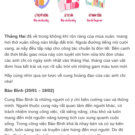
Tháng Hai
đã về trong không khí rộn ràng của mùa xuân, mang
hơi thở xuân nồng nàn khắp đất trời. Ngoài đường tiếng nói cười
vang, ai nấy đều tấp nập cho công tác chuẩn bị đón tết. Bên cạnh
đó thời khắc giao mùa này còn tuyệt vời hơn nữa khi đón chào
các anh chị có ngày sinh nhật vào tháng Hai, tháng của vạn vật
đơm hoa kết trái và rực rỡ sắc trời với những gam màu tươi mới.
Hãy cùng nhìn qua sơ lược về cung hoàng đạo của các anh chị
nhé!
Bảo Bình (20/01 – 18/02)
Cung Bảo Bình là những người có ý chí kiên cường cao và thông
minh. Người thuộc cung này rất quan tâm đến người khác, có
trách nhiệm trong công việc, rất siêng năng, chịu khó và luôn
mang đến một nguồn năng lượng tích cực xung quanh cuộc
sống. Trong công việc Bảo Bình khá là nhạy bén và có sự kiên
định, luôn sáng tạo và truyền cảm hứng đến mọi người. Do đó