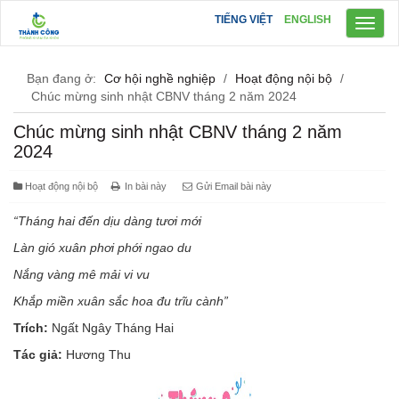
TIẾNG VIỆT
ENGLISH
Toggl
naviga
Bạn đang ở:
Cơ hội nghề nghiệp
/
Hoạt động nội bộ
/
Chúc mừng sinh nhật CBNV tháng 2 năm 2024
Chúc mừng sinh nhật CBNV tháng 2 năm
2024
Hoạt động nội bộ
In bài này
Gửi Email bài này
“Tháng hai đến dịu dàng tươi mới
Làn gió xuân phơi phới ngao du
Nắng vàng mê mải vi vu
Khắp miền xuân sắc hoa đu trĩu cành”
Trích:
Ngất Ngây Tháng Hai
Tác giả:
Hương Thu