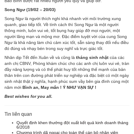
Bảo Bình được rất nhiều người yêu quý và giúp đỡ.
Song Ngư (19/02 – 20/03)
Song Ngư là người thích nghi khá nhanh với môi trường xung
quanh, giao tiếp tốt. Về tính cách thì Song Ngư là một người
thông minh, luôn vui vẻ, tốt bụng hay giúp đỡ mọi người, một
người lãng mạn và mộng mơ. Đặc điểm tuyệt vời của cung Song
Ngư là khả năng làm chủ cảm xúc tốt, sẵn sàng thay đổi nếu điều
đó đúng và nhạy bén trong suy nghĩ và trực giác tốt.
Nhân dịp Tết đến Xuân về và cũng là
tháng sinh nhật
của các
anh chị CBNV, Phòng khám chúc cho các anh chị luôn vui vẻ, tràn
đầy năng lượng và có thể phát huy tốt những thế mạnh của bản
thân trên con đường phát triển sự nghiệp và đặc biệt có một ngày
sinh nhật thật ý nghĩa, hạnh phúc sum vầy bên gia đình cùng một
năm mới
Bình an, May mắn ! Ý NHƯ VẠN SỰ !
Best wishes for you all.
Tin liên quan
Quyết định khen thưởng đột xuất kết quả kinh doanh tháng
6/2018
Chương trình dã ngoại cho toàn thể cán bộ nhân viên