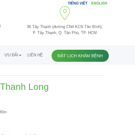
TIẾNG VIỆT
ENGLISH
0
36 Tây Thạnh (đường CN4 KCN Tân Bình),
P. Tây Thạnh, Q. Tân Phú, TP. HCM
ƯU ĐÃI
LIÊN HỆ
ĐẶT LỊCH KHÁM BỆNH
 Thanh Long
Môn