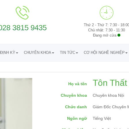
Thứ 2 - Thứ 7: 7:30 - 18:0
028 3815 9435
Chủ nhật: 7:30 - 11:30
Đang mở cửa
ĐỊNH KỲ
CHUYÊN KHOA
TIN TỨC
CƠ HỘI NGHỀ NGHIỆP
Tôn Thất
Họ và tên
Chuyên khoa
Chuyên khoa Nội
Chức danh
Giám Đốc Chuyên 
Ngôn ngữ
Tiếng Việt