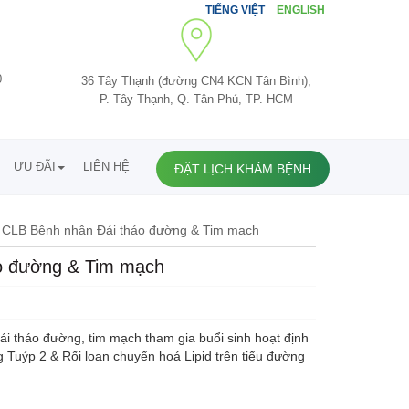
TIẾNG VIỆT
ENGLISH
0
36 Tây Thạnh (đường CN4 KCN Tân Bình),
P. Tây Thạnh, Q. Tân Phú, TP. HCM
ƯU ĐÃI
LIÊN HỆ
ĐẶT LỊCH KHÁM BỆNH
- CLB Bệnh nhân Đái tháo đường & Tim mạch
áo đường & Tim mạch
i tháo đường, tim mạch tham gia buổi sinh hoạt định
 Tuýp 2 & Rối loạn chuyển hoá Lipid trên tiểu đường