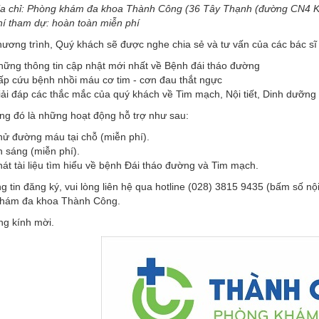
ịa chỉ: Phòng khám đa khoa Thành Công (36 Tây Thạnh (đường CN4 K
í tham dự: hoàn toàn miễn phí
ương trình, Quý khách sẽ được nghe chia sẻ và tư vấn của các bác sĩ
ững thông tin cập nhật mới nhất về Bệnh đái tháo đường
ấp cứu bệnh nhồi máu cơ tim - cơn đau thắt ngực
ải đáp các thắc mắc của quý khách về Tim mạch, Nội tiết, Dinh dưỡng
ng đó là những hoạt động hỗ trợ như sau:
hử đường máu tại chỗ (miễn phí).
 sáng (miễn phí).
át tài liệu tìm hiểu về bệnh Đái tháo đường và Tim mạch.
g tin đăng ký, vui lòng liên hệ qua hotline (028) 3815 9435 (bấm số nội
hám đa khoa Thành Công.
ng kính mời.