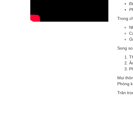
Đ
Ph
Trong ch
Nh
C
Gi
Song so
T
Ăn
Ph
Mọi thôn
Phòng k
Trân trọ