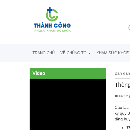
TRANG CHỦ
VỀ CHÚNG TÔI
KHÁM SỨC KHỎE 
Video
Bạn đan
Thông
Tin tức
Câu lạc 
kỳ quý 3
tăng huy
Th