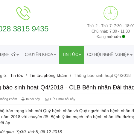
Thứ 2 - Thứ 7: 7:30 - 18:0
028 3815 9435
Chủ nhật: 7:30 - 11:30
Đang mở cửa
ĐỊNH KỲ
CHUYÊN KHOA
TIN TỨC
CƠ HỘI NGHỀ NGHIỆP
g ở:
Tin tức
/
Tin tức phòng khám
/
Thông báo sinh hoạt Q4/2018 
 báo sinh hoạt Q4/2018 - CLB Bệnh nhân Đái th
 phòng khám
In bài này
Gửi Email bài này
bộ trân trọng kính mời Quý bệnh nhân và Quý người thân bệnh nhân đá
 năm 2018 với chuyên đề: Bệnh lý tim mạch trên bệnh nhân tiểu đường
ết áp.
ời gian: 7g30, thứ 5, 06.12.2018