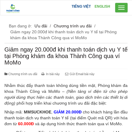
TIẾNG VIỆT
ENGLISH
Toggl
navig
Bạn đang ở:
Ưu đãi
/
Chương trình ưu đãi
/
Giảm ngay 20.000đ khi thanh toán dịch vụ Y tế tại Phòng
khám đa khoa Thành Công qua ví MoMo
Giảm ngay 20.000đ khi thanh toán dịch vụ Y tế
tại Phòng khám đa khoa Thành Công qua ví
MoMo
Chương trình ưu đãi
In bài này
Gửi Email bài này
Nhằm thúc đẩy thanh toán không dùng tiền mặt, Phòng khám đa
khoa Thành Công và MoMo –
(Nền tảng ví điện tử cho phép
người dùng thực hiện các thanh toán, giao dịch trên các thiết bị di
động)
phối hợp triển khai chương trình ưu đãi đặc biệt:
Nhập mã:
MMSUCKHOE
,
GIẢM 20.000Đ
cho khách hàng lần đầu
thanh toán dịch vụ thanh toán Y tế (tại điểm Quét mã QR) với hóa
đơn từ
60.000Đ
và áp dụng hình thức thanh toán qua ví MoMo.