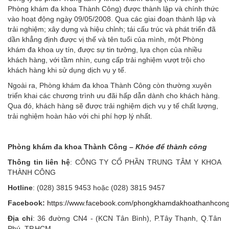
Phòng khám đa khoa Thành Công) được thành lập và chính thức
vào hoạt động ngày 09/05/2008. Qua các giai đoạn thành lập và
trải nghiệm; xây dựng và hiệu chỉnh; tái cấu trúc và phát triển đã
dần khẳng định được vị thế và tên tuổi của mình, một Phòng
khám đa khoa uy tín, được sự tin tưởng, lựa chọn của nhiều
khách hàng, với tầm nhìn, cung cấp trải nghiệm vượt trội cho
khách hàng khi sử dụng dịch vụ y tế.
Ngoài ra, Phòng khám đa khoa Thành Công còn thường xuyên
triển khai các chương trình ưu đãi hấp dẫn dành cho khách hàng.
Qua đó, khách hàng sẽ được trải nghiệm dịch vụ y tế chất lượng,
trải nghiệm hoàn hảo với chi phí hợp lý nhất.
Phòng khám đa khoa Thành Công –
Khỏe để thành công
Thông tin liên hệ
: CÔNG TY CỔ PHẦN TRUNG TÂM Y KHOA
THÀNH CÔNG
Hotline
: (028) 3815 9453 hoặc (028) 3815 9457
Facebook:
https://www.facebook.com/phongkhamdakhoathanhcon
Địa chỉ
: 36 đường CN4 - (KCN Tân Bình), P.Tây Thạnh, Q.Tân
Phú, TP.HCM.