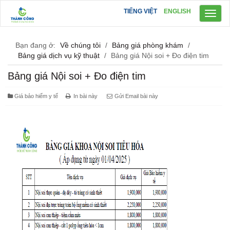
TIẾNG VIỆT
ENGLISH
Toggl
naviga
Bạn đang ở:
Về chúng tôi
/
Bảng giá phòng khám
/
Bảng giá dịch vụ kỹ thuật
/
Bảng giá Nội soi + Đo điện tim
Bảng giá Nội soi + Đo điện tim
Giá bảo hiểm y tế
In bài này
Gửi Email bài này